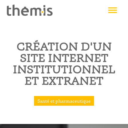
Aller
au
contenu
principal
CRÉATION D'UN
SITE INTERNET
INSTITUTIONNEL
ET EXTRANET
Santé et pharmaceutique