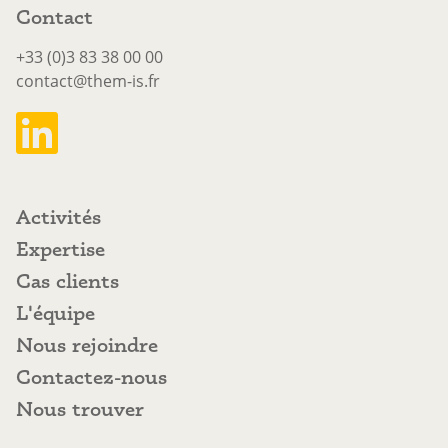
Contact
+33 (0)3 83 38 00 00
contact@them-is.fr
Activités
Activités
Expertise
Expertise
Cas clients
Cas clients
L'équipe
L'équipe
Nous rejoindre
Nous rejoindre
Contactez-nous
Contactez-nous
Nous trouver
Nous trouver