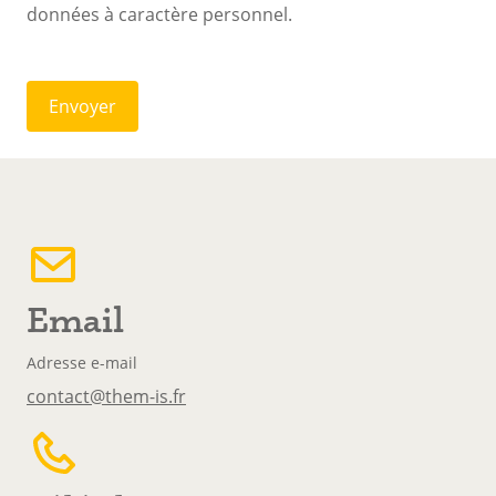
données à caractère personnel.
Laisser
ce
Corps
champ
vide
Email
Adresse e-mail
contact@them-is.fr