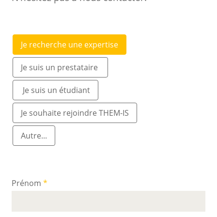
webform
Thème
Je recherche une expertise
de
la
Je suis un prestataire
question
Je suis un étudiant
Je souhaite rejoindre THEM-IS
Autre...
Prénom