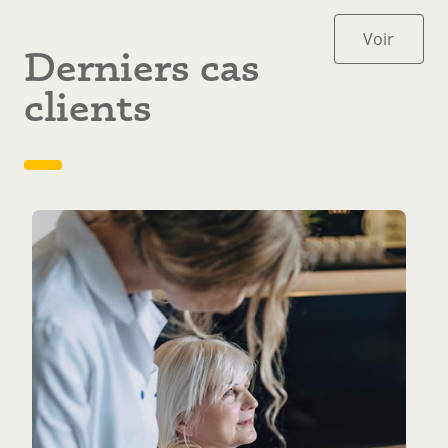
Voir
Derniers cas
tout
Voir
tout
clients