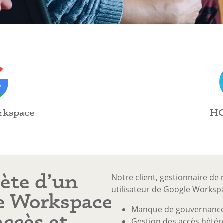
rkspace
HC
ète d’un
Notre client, gestionnaire de
utilisateur de Google Workspac
e Workspace
Manque de gouvernance 
accès et
Gestion des accès hété