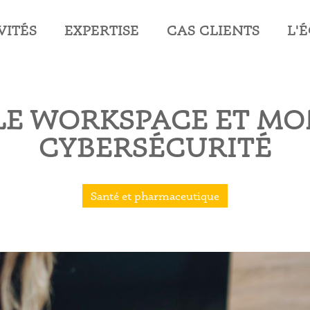
VITÉS
EXPERTISE
CAS CLIENTS
L'
VITÉS
EXPERTISE
CAS CLIENTS
L'
E WORKSPACE ET MO
CYBERSÉCURITÉ
Santé et pharmaceutique