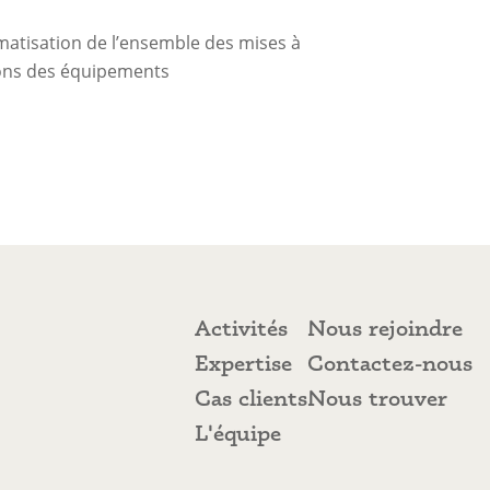
matisation de l’ensemble des mises à
tions des équipements
Activités
Nous rejoindre
Activités
Nous rejoindre
Expertise
Contactez-nous
Expertise
Contactez-nous
Cas clients
Nous trouver
Cas clients
Nous trouver
L'équipe
L'équipe