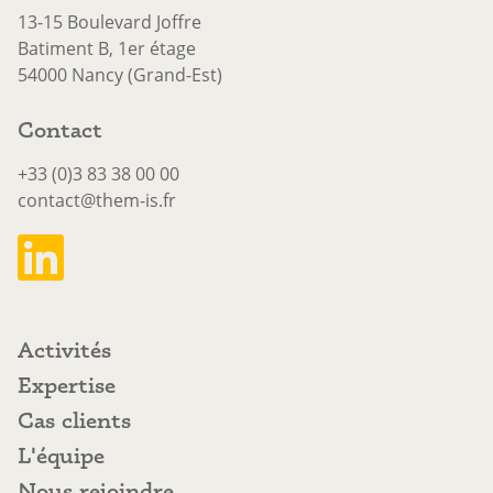
13-15 Boulevard Joffre
Batiment B, 1er étage
54000 Nancy (Grand-Est)
Contact
+33 (0)3 83 38 00 00
contact@them-is.fr
Activités
Activités
Expertise
Expertise
Cas clients
Cas clients
L'équipe
L'équipe
Nous rejoindre