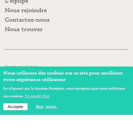
L'équipe
L'équipe
Nous rejoindre
Nous rejoindre
Contactez-nous
Contactez-nous
Nous trouver
Nous trouver
Mentions légales
Nous utilisons des cookies sur ce site pour améliorer
Information sur les cookies
votre expérience utilisateur
Politique de confidentialité
Assistance
En cliquant sur le bouton Accepter, vous acceptez que nous utilisions
ces cookies.
En savoir plus
Copyright © 2026 - thém-is
Accepter
Non, merci.